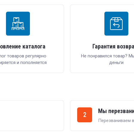
овление каталога
Гарантия возвр
лог товаров регулярно
Не понравился товар? М
иряется и пополняется
деньги
Мы перезван
2
Перезваниваем в