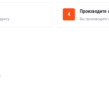
Производите 
4
дресу
Вы производите
в